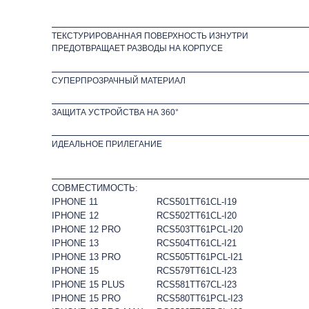
ТЕКСТУРИРОВАННАЯ ПОВЕРХНОСТЬ ИЗНУТРИ
ПРЕДОТВРАЩАЕТ РАЗВОДЫ НА КОРПУСЕ
СУПЕРПРОЗРАЧНЫЙ МАТЕРИАЛ
ЗАЩИТА УСТРОЙСТВА НА 360°
ИДЕАЛЬНОЕ ПРИЛЕГАНИЕ
СОВМЕСТИМОСТЬ:
IPHONE 11
RCS501TT61CL-I19
IPHONE 12
RCS502TT61CL-I20
IPHONE 12 PRO
RCS503TT61PCL-I20
IPHONE 13
RCS504TT61CL-I21
IPHONE 13 PRO
RCS505TT61PCL-I21
IPHONE 15
RCS579TT61CL-I23
IPHONE 15 PLUS
RCS581TT67CL-I23
IPHONE 15 PRO
RCS580TT61PCL-I23