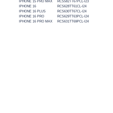
IPHONE 15 PRO MAX
RCS582TT67PCL-I23
IPHONE 16
RCS628TT61CL-I24
IPHONE 16 PLUS
RCS630TT67CL-I24
IPHONE 16 PRO
RCS629TT63PCL-I24
IPHONE 16 PRO MAX
RCS631TT69PCL-I24