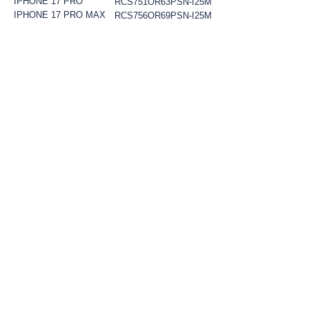
IPHONE 17 PRO
RCS751OR63PSN-I25M
IPHONE 17 PRO MAX
RCS756OR69PSN-I25M